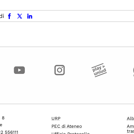
facebook
x.com
linkedin
di
o 8
URP
Alb
e
PEC di Ateneo
Am
tra
32 556111
Ufficio Protocollo