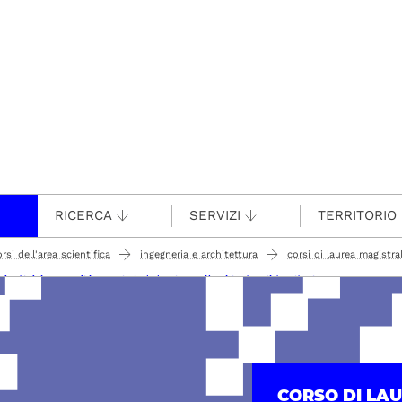
RICERCA
SERVIZI
TERRITORIO
rsi dell'area scientifica
ingegneria e architettura
corsi di laurea magistra
denti del corso di laurea in ingegneria per l'ambiente e il territorio
CORSO DI LA