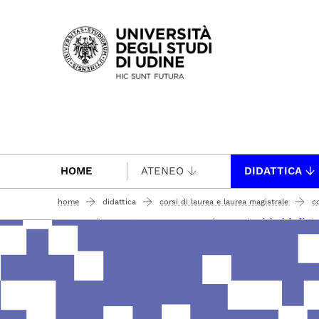
Passa al contenuto principale
HOME
ATENEO
DIDATTICA
home
didattica
corsi di laurea e laurea magistrale
co
report opinioni degli stu
il corso
qualità della formazione