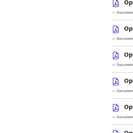
Op
— Document
Op
— Document
Op
— Documento
Op
— Document
Op
— Document
Op