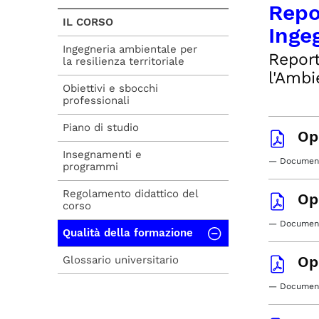
Repor
IL CORSO
Ingeg
Ingegneria ambientale per
Report
la resilienza territoriale
l'Ambi
Obiettivi e sbocchi
professionali
Piano di studio
Op
Insegnamenti e
— Document
programmi
Regolamento didattico del
Op
corso
— Document
Qualità della formazione
Op
Glossario universitario
— Document