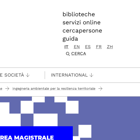
biblioteche
servizi online
cercapersone
guida
IT
EN
ES
FR
ZH
CERCA
 E SOCIETÀ
INTERNATIONAL
le
ingegneria ambientale per la resilienza territoriale
UREA MAGISTRALE