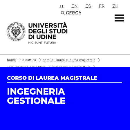
IT
EN
ES
FR
ZH
Passa al contenuto principale
CERCA
home
didattica
corsi di laurea e laurea magistrale
corsi dell'area scientifica
ingegneria e architettura
corsi di laurea magistrale
ingegneria gestionale
il corso
CORSO DI LAUREA MAGISTRALE
ingegneria gestionale
INGEGNERIA
GESTIONALE