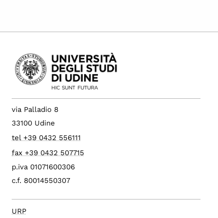
via Palladio 8
33100 Udine
tel +39 0432 556111
fax +39 0432 507715
p.iva 01071600306
c.f. 80014550307
URP