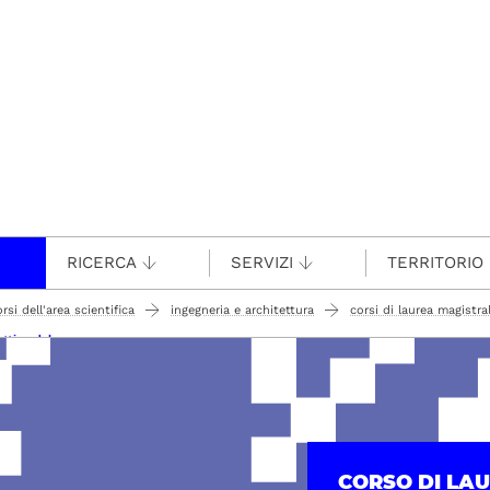
RICERCA
SERVIZI
TERRITORIO
rsi dell'area scientifica
ingegneria e architettura
corsi di laurea magistra
attico del corso
CORSO DI LA