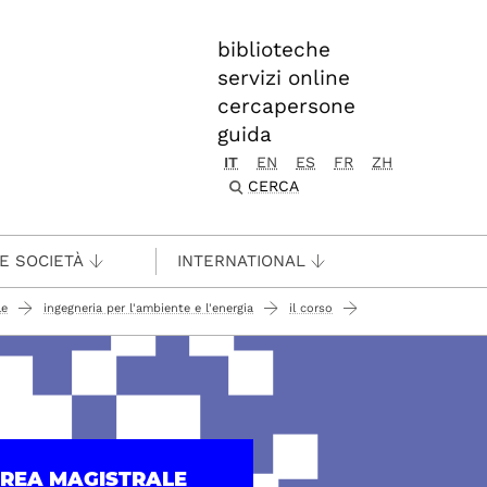
biblioteche
servizi online
cercapersone
guida
IT
EN
ES
FR
ZH
CERCA
 E SOCIETÀ
INTERNATIONAL
le
ingegneria per l'ambiente e l'energia
il corso
UREA MAGISTRALE