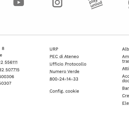
o 8
URP
Alb
e
PEC di Ateneo
Am
tra
32 556111
Ufficio Protocollo
Att
32 507715
Numero Verde
Acc
1600306
800-24-14-33
do
550307
Ban
Config. cookie
Cre
Ele