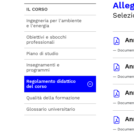
Alle
IL CORSO
Selezi
Ingegneria per l'ambiente
e l'energia
Obiettivi e sbocchi
An
professionali
— Document
Piano di studio
Insegnamenti e
An
programmi
— Document
Regolamento didattico
del corso
An
Qualità della formazione
— Document
Glossario universitario
An
— Document