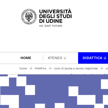
Passa al contenuto principale
HOME
ATENEO
DIDATTICA
home
didattica
corsi di laurea e laurea magistrale
co
allegato a al regolamento did
regolamento didattico del corso