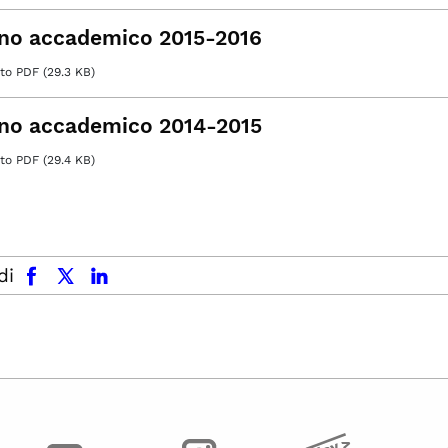
no accademico 2015-2016
o PDF (29.3 KB)
no accademico 2014-2015
o PDF (29.4 KB)
facebook
x.com
linkedin
di