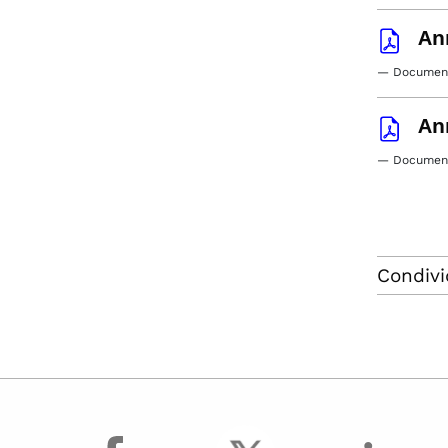
An
— Document
An
— Document
Condivi
facebook