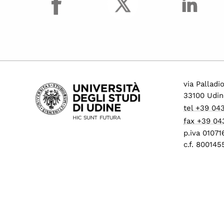
via Palladi
33100 Udin
tel +39 04
fax +39 04
p.iva 0107
c.f. 80014