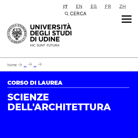
IT
EN
ES
FR
ZH
Passa al contenuto principale
CERCA
home
...
...
report servizi degli studenti del corso di laurea in scienze dell'architettura
CORSO DI LAUREA
SCIENZE
DELL'ARCHITETTURA