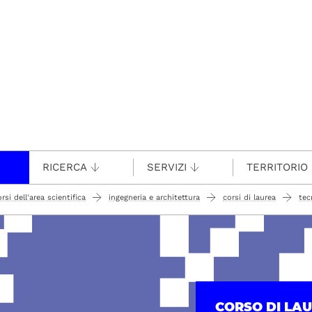
RICERCA
SERVIZI
TERRITORIO
rsi dell'area scientifica
ingegneria e architettura
corsi di laurea
tec
CORSO DI LA