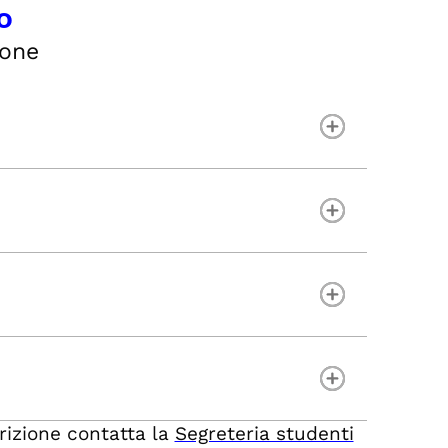
o
ione
crizione contatta la
Segreteria studenti