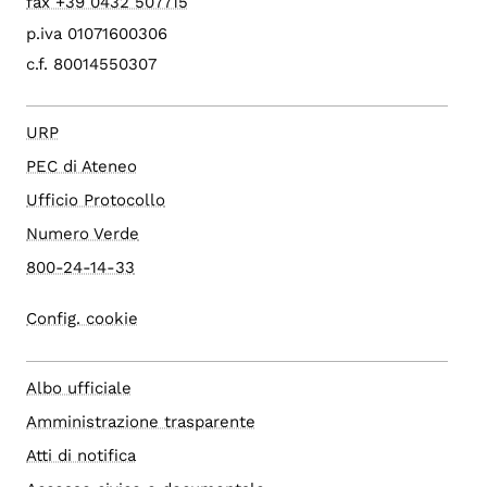
fax +39 0432 507715
p.iva 01071600306
c.f. 80014550307
URP
PEC di Ateneo
Ufficio Protocollo
Numero Verde
800-24-14-33
Config. cookie
Albo ufficiale
Amministrazione trasparente
Atti di notifica