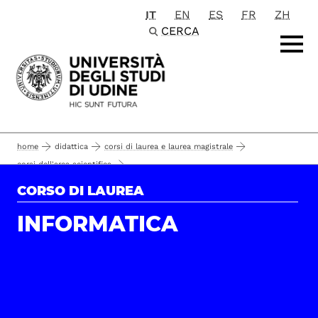
IT
EN
ES
FR
ZH
Passa al contenuto principale
CERCA
home
didattica
corsi di laurea e laurea magistrale
corsi dell'area scientifica
scienze matematiche, informatiche, multimediali e fisiche
CORSO DI LAUREA
corsi di laurea
informatica
il corso
INFORMATICA
obiettivi e sbocchi professionali