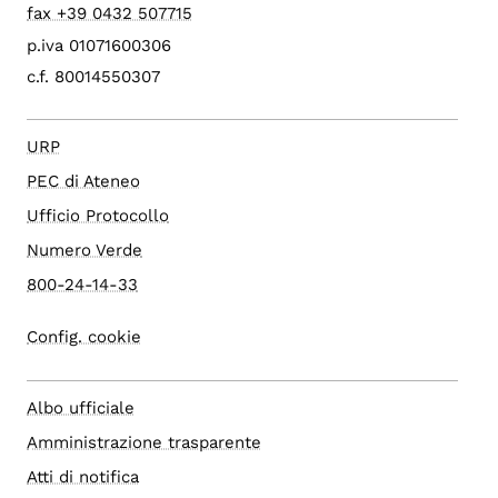
fax +39 0432 507715
p.iva 01071600306
c.f. 80014550307
URP
PEC di Ateneo
Ufficio Protocollo
Numero Verde
800-24-14-33
Config. cookie
Albo ufficiale
Amministrazione trasparente
Atti di notifica