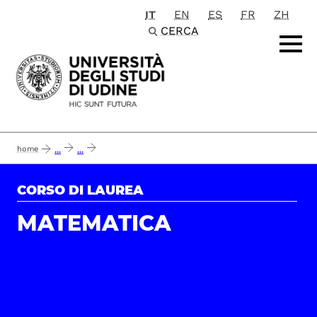
IT
EN
ES
FR
ZH
Passa al contenuto principale
CERCA
home
...
...
report almalaurea - opinione dei laureati ed efficacia del corso di laurea in m
CORSO DI LAUREA
MATEMATICA