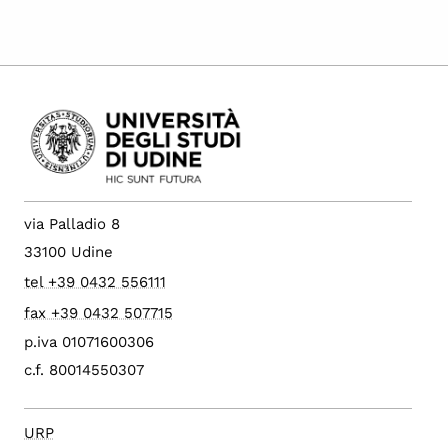
via Palladio 8
33100 Udine
tel +39 0432 556111
fax +39 0432 507715
p.iva 01071600306
c.f. 80014550307
URP