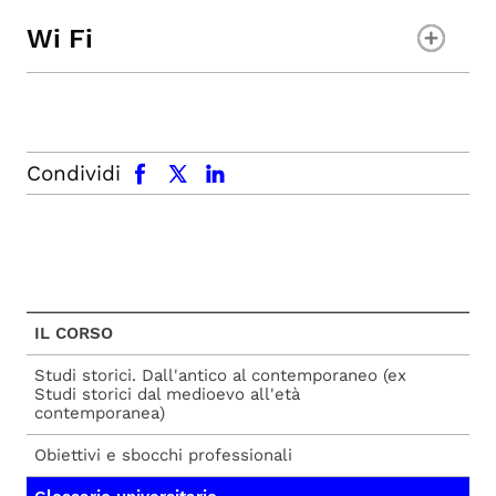
Wi Fi
facebook
x.com
linkedin
Condividi
IL CORSO
Studi storici. Dall'antico al contemporaneo (ex
Studi storici dal medioevo all'età
contemporanea)
Obiettivi e sbocchi professionali