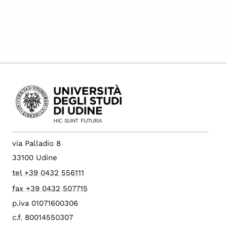
via Palladio 8
33100 Udine
tel +39 0432 556111
fax +39 0432 507715
p.iva 01071600306
c.f. 80014550307