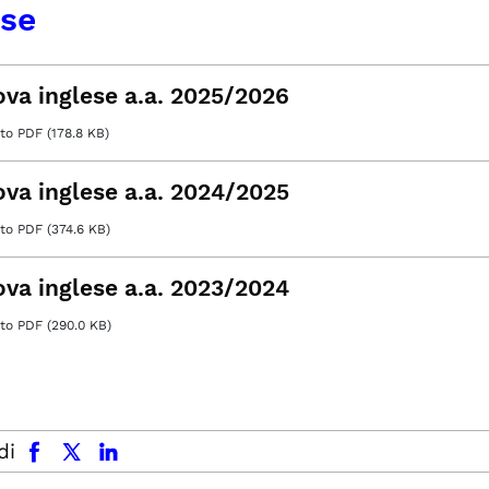
ese
ova inglese a.a. 2025/2026
o PDF (178.8 KB)
ova inglese a.a. 2024/2025
o PDF (374.6 KB)
ova inglese a.a. 2023/2024
o PDF (290.0 KB)
facebook
x.com
linkedin
di