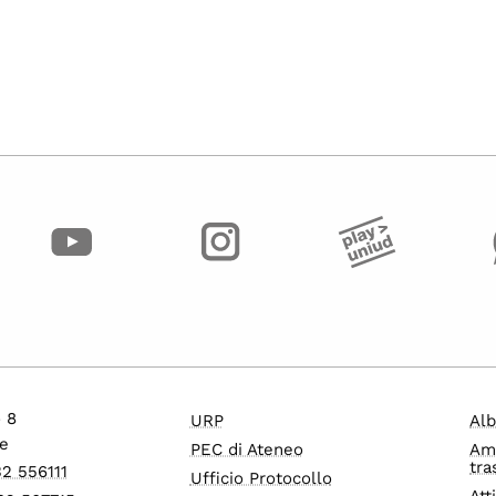
o 8
URP
Alb
e
PEC di Ateneo
Am
tra
32 556111
Ufficio Protocollo
Att