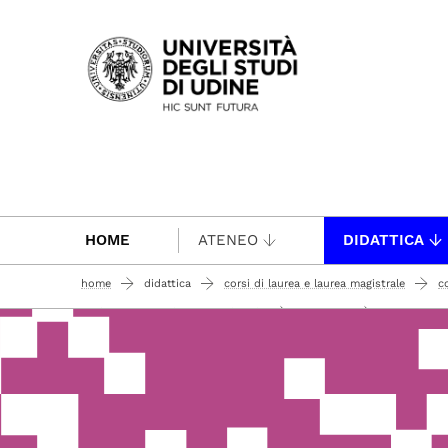
Passa al contenuto principale
HOME
ATENEO
DIDATTICA
home
didattica
corsi di laurea e laurea magistrale
c
traduzione e mediazione culturale
iscrizione
conoscenze e