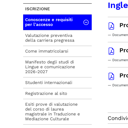
Ingl
ISCRIZIONE
Conoscenze e requisiti
Pr
per l'accesso
Valutazione preventiva
— Document
della carriera pregressa
Pr
Come immatricolarsi
— Document
Manifesto degli studi di
Lingue e comunicazione
2026-2027
Pr
Studenti internazionali
— Document
Registrazione al sito
Esiti prove di valutazione
del corso di laurea
magistrale in Traduzione e
Condivi
Mediazione Culturale