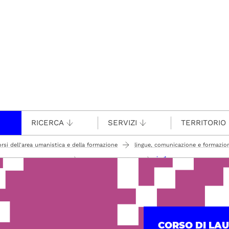
RICERCA
SERVIZI
TERRITORIO
orsi dell'area umanistica e della formazione
lingue, comunicazione e formazio
inglese
 requisiti per l'accesso
test anni precedenti
CORSO DI LA