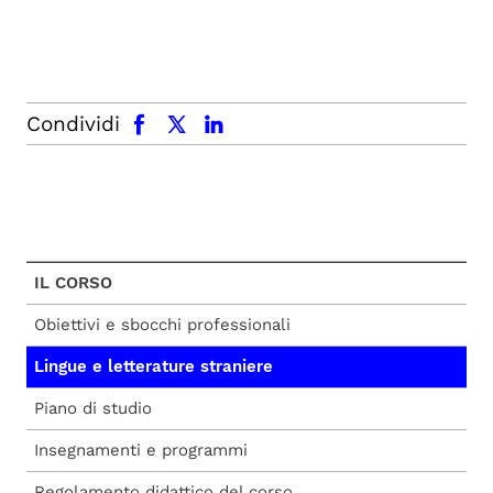
facebook
x.com
linkedin
Condividi
IL CORSO
Obiettivi e sbocchi professionali
Lingue e letterature straniere
Piano di studio
Insegnamenti e programmi
Regolamento didattico del corso