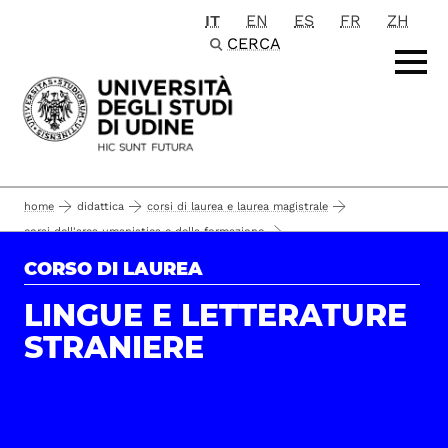
IT
EN
ES
FR
ZH
Passa al contenuto principale
CERCA
home
didattica
corsi di laurea e laurea magistrale
corsi dell'area umanistica e della formazione
lingue, comunicazione e formazione
corsi di laurea
CORSO DI LAUREA
lingue e letterature straniere
lingue e letterature straniere
il corso
LINGUE E LETTERATURE
STRANIERE