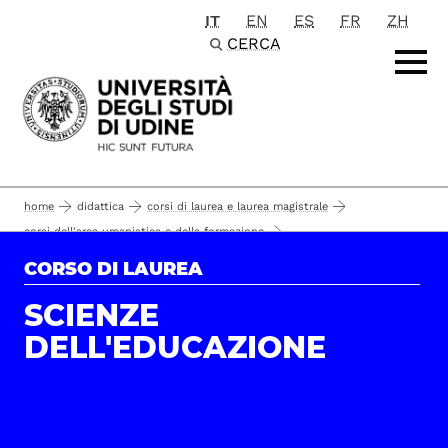
IT
EN
ES
FR
ZH
Passa al contenuto principale
CERCA
home
didattica
corsi di laurea e laurea magistrale
corsi dell'area umanistica e della formazione
lingue, comunicazione e formazione
corsi di laurea
CORSO DI LAUREA
come immatricolarsi
scienze dell'educazione
iscrizione
SCIENZE
DELL'EDUCAZIONE