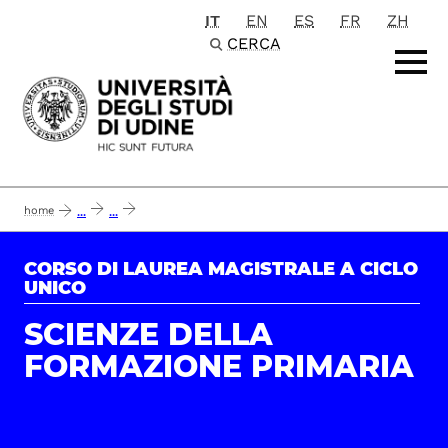
IT
EN
ES
FR
ZH
Passa al contenuto principale
CERCA
home
...
...
report opinione laureati del corso di laurea magistrale in scienze della formaz
CORSO DI LAUREA MAGISTRALE A CICLO
UNICO
SCIENZE DELLA
FORMAZIONE PRIMARIA