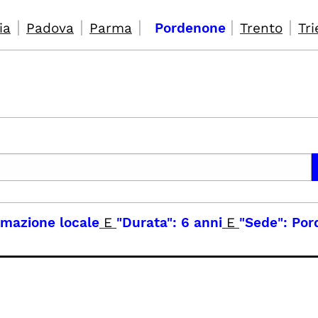
|
|
|
|
|
ia
Padova
Parma
Pordenone
Trento
Tri
mazione locale
E
"Durata": 6 anni
E
"Sede": Po