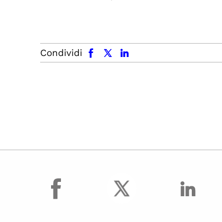
facebook
x.com
linkedin
Condividi
facebook