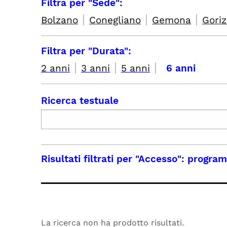
Filtra per "Sede":
|
|
|
Bolzano
Conegliano
Gemona
Goriz
Filtra per "Durata":
|
|
|
2 anni
3 anni
5 anni
6 anni
Ricerca testuale
Risultati filtrati per
"Accesso": program
La ricerca non ha prodotto risultati.