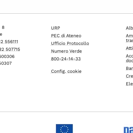
o 8
URP
Alb
e
PEC di Ateneo
Am
tra
32 556111
Ufficio Protocollo
Att
32 507715
Numero Verde
Acc
1600306
800-24-14-33
do
550307
Ban
Config. cookie
Cre
Ele