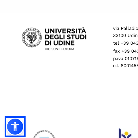
via Palladi
33100 Udin
tel +39 04
fax +39 04
p.iva 0107
c.f. 80014