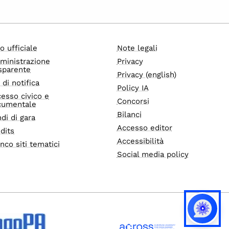
o ufficiale
Note legali
ministrazione
Privacy
sparente
Privacy (english)
i di notifica
Policy IA
esso civico e
Concorsi
cumentale
Bilanci
di di gara
Accesso editor
dits
Accessibilità
nco siti tematici
Social media policy