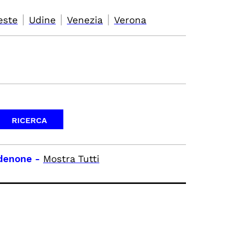
|
|
|
este
Udine
Venezia
Verona
rdenone
-
Mostra Tutti