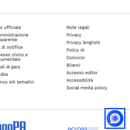
o ufficiale
Note legali
ministrazione
Privacy
sparente
Privacy (english)
i di notifica
Policy IA
esso civico e
Concorsi
cumentale
Bilanci
di di gara
Accesso editor
dits
Accessibilità
nco siti tematici
Social media policy