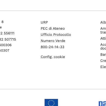
o 8
URP
Alb
e
PEC di Ateneo
Am
tra
32 556111
Ufficio Protocollo
Att
32 507715
Numero Verde
Acc
1600306
800-24-14-33
do
550307
Ban
Config. cookie
Cre
Ele