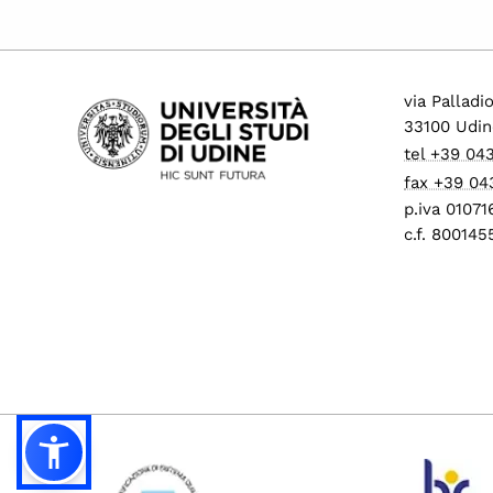
via Palladi
33100 Udin
tel +39 04
fax +39 04
p.iva 0107
c.f. 80014