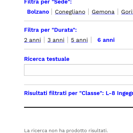
Filtra per "Sede":
|
|
|
Bolzano
Conegliano
Gemona
Gori
Filtra per "Durata":
|
|
|
2 anni
3 anni
5 anni
6 anni
Ricerca testuale
Risultati filtrati per
"Classe": L-8 Ingeg
La ricerca non ha prodotto risultati.