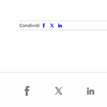
facebook
x.com
linkedin
Condividi
facebook