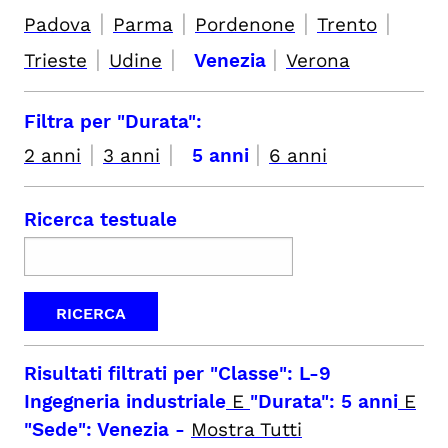
|
|
|
|
Padova
Parma
Pordenone
Trento
|
|
|
Trieste
Udine
Venezia
Verona
Filtra per "Durata":
|
|
|
2 anni
3 anni
5 anni
6 anni
Ricerca testuale
Risultati filtrati per
"Classe": L-9
Ingegneria industriale
E
"Durata": 5 anni
E
"Sede": Venezia
-
Mostra Tutti