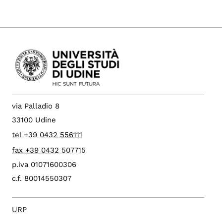
via Palladio 8
33100 Udine
tel +39 0432 556111
fax +39 0432 507715
p.iva 01071600306
c.f. 80014550307
URP