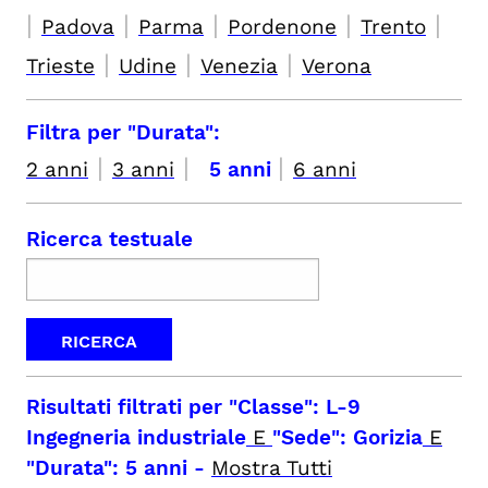
|
|
|
|
|
Padova
Parma
Pordenone
Trento
|
|
|
Trieste
Udine
Venezia
Verona
Filtra per "Durata":
|
|
|
2 anni
3 anni
5 anni
6 anni
Ricerca testuale
Risultati filtrati per
"Classe": L-9
Ingegneria industriale
E
"Sede": Gorizia
E
"Durata": 5 anni
-
Mostra Tutti