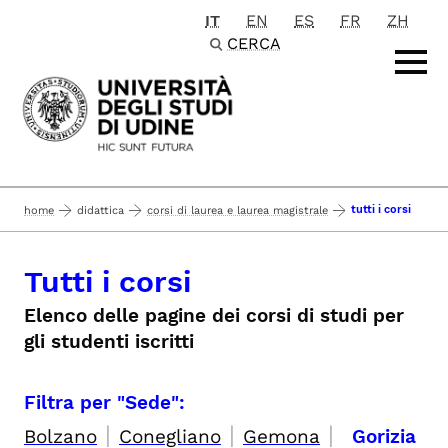
IT
EN
ES
FR
ZH
Passa al contenuto principale
CERCA
tutti i corsi
home
didattica
corsi di laurea e laurea magistrale
Tutti i corsi
Elenco delle pagine dei corsi di studi per
gli studenti iscritti
Filtra per "Sede":
|
|
|
Bolzano
Conegliano
Gemona
Gorizia