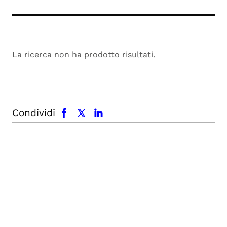
La ricerca non ha prodotto risultati.
facebook
x.com
linkedin
Condividi