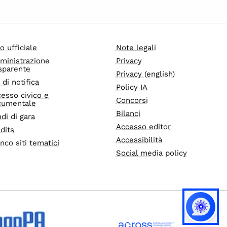
o ufficiale
Note legali
ministrazione
Privacy
sparente
Privacy (english)
i di notifica
Policy IA
esso civico e
Concorsi
cumentale
Bilanci
di di gara
Accesso editor
dits
Accessibilità
nco siti tematici
Social media policy