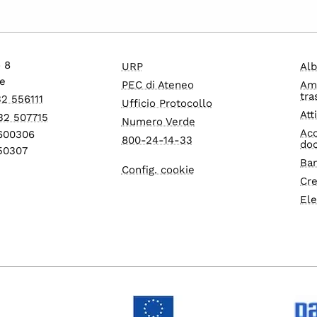
o 8
URP
Alb
e
PEC di Ateneo
Am
tra
32 556111
Ufficio Protocollo
Att
32 507715
Numero Verde
Acc
1600306
800-24-14-33
do
550307
Ban
Config. cookie
Cre
Ele