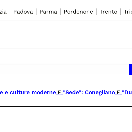
|
|
|
|
|
zia
Padova
Parma
Pordenone
Trento
Tri
ue e culture moderne
E
"Sede": Conegliano
E
"Du