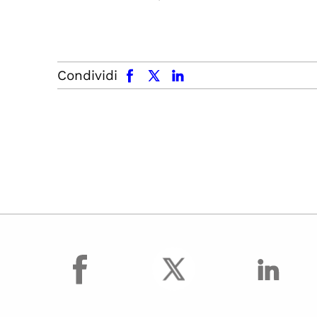
facebook
x.com
linkedin
Condividi
facebook