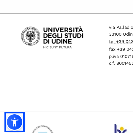
via Palladi
33100 Udin
tel +39 04
fax +39 04
p.iva 0107
c.f. 80014