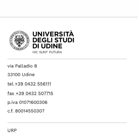
via Palladio 8
33100 Udine
tel +39 0432 556111
fax +39 0432 507715
p.iva 01071600306
c.f. 80014550307
URP