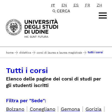
IT
EN
ES
FR
ZH
Passa al contenuto principale
CERCA
tutti i corsi
home
didattica
corsi di laurea e laurea magistrale
Tutti i corsi
Elenco delle pagine dei corsi di studi per
gli studenti iscritti
Filtra per "Sede":
|
|
|
|
Bolzano
Conegliano
Gemona
Gorizia