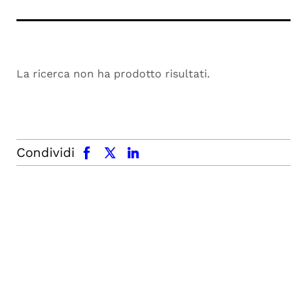
La ricerca non ha prodotto risultati.
facebook
x.com
linkedin
Condividi