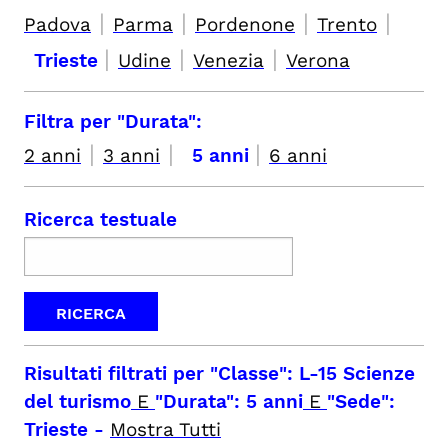
|
|
|
|
Padova
Parma
Pordenone
Trento
|
|
|
Trieste
Udine
Venezia
Verona
Filtra per "Durata":
|
|
|
2 anni
3 anni
5 anni
6 anni
Ricerca testuale
Risultati filtrati per
"Classe": L-15 Scienze
del turismo
E
"Durata": 5 anni
E
"Sede":
Trieste
-
Mostra Tutti