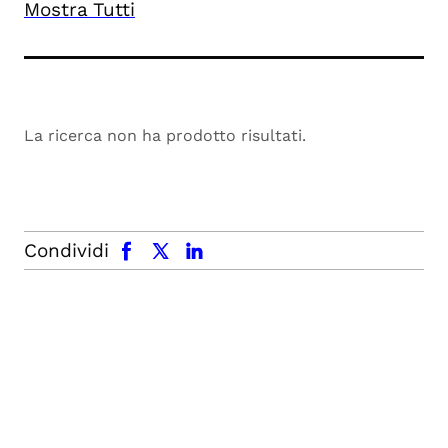
Mostra Tutti
La ricerca non ha prodotto risultati.
facebook
x.com
linkedin
Condividi