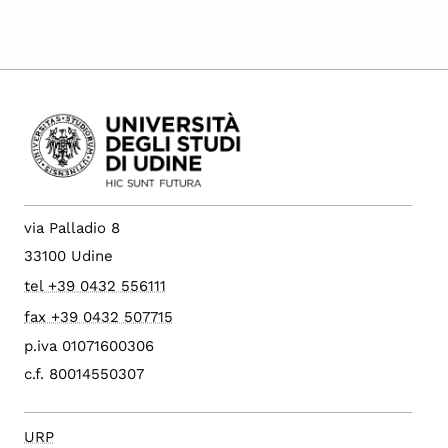
via Palladio 8
33100 Udine
tel +39 0432 556111
fax +39 0432 507715
p.iva 01071600306
c.f. 80014550307
URP