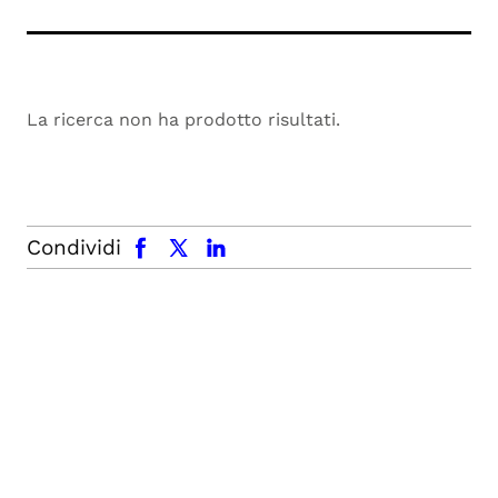
La ricerca non ha prodotto risultati.
facebook
x.com
linkedin
Condividi