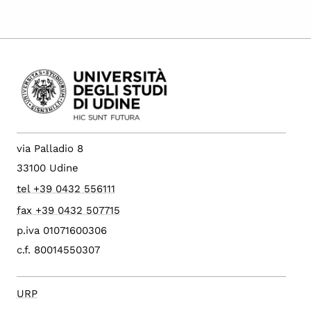
via Palladio 8
33100 Udine
tel +39 0432 556111
fax +39 0432 507715
p.iva 01071600306
c.f. 80014550307
URP