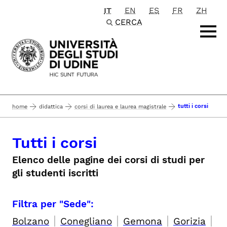
IT
EN
ES
FR
ZH
Passa al contenuto principale
CERCA
tutti i corsi
home
didattica
corsi di laurea e laurea magistrale
Tutti i corsi
Elenco delle pagine dei corsi di studi per
gli studenti iscritti
Filtra per "Sede":
|
|
|
|
Bolzano
Conegliano
Gemona
Gorizia