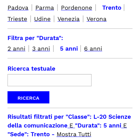
|
|
|
|
Padova
Parma
Pordenone
Trento
|
|
|
Trieste
Udine
Venezia
Verona
Filtra per "Durata":
|
|
|
2 anni
3 anni
5 anni
6 anni
Ricerca testuale
Risultati filtrati per
"Classe": L-20 Scienze
della comunicazione
E
"Durata": 5 anni
E
"Sede": Trento
-
Mostra Tutti