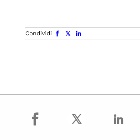
facebook
x.com
linkedin
Condividi
facebook