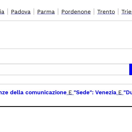
|
|
|
|
|
ia
Padova
Parma
Pordenone
Trento
Trie
enze della comunicazione
E
"Sede": Venezia
E
"Du