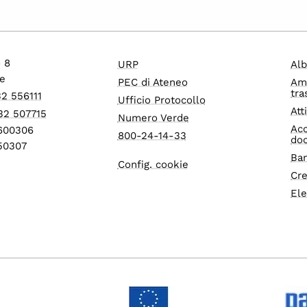
o 8
URP
Alb
e
PEC di Ateneo
Am
tra
32 556111
Ufficio Protocollo
Att
32 507715
Numero Verde
Acc
1600306
800-24-14-33
do
550307
Ban
Config. cookie
Cre
Ele