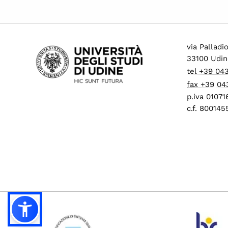
via Palladi
33100 Udin
tel +39 04
fax +39 04
p.iva 0107
c.f. 80014