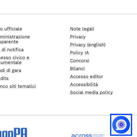
o ufficiale
Note legali
ministrazione
Privacy
sparente
Privacy (english)
i di notifica
Policy IA
esso civico e
Concorsi
cumentale
Bilanci
di di gara
Accesso editor
dits
Accessibilità
nco siti tematici
Social media policy