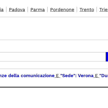
|
|
|
|
|
ia
Padova
Parma
Pordenone
Trento
Trie
enze della comunicazione
E
"Sede": Verona
E
"Du