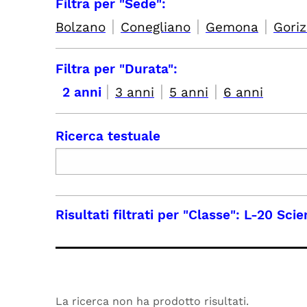
Filtra per "Sede":
|
|
|
Bolzano
Conegliano
Gemona
Goriz
Filtra per "Durata":
|
|
|
2 anni
3 anni
5 anni
6 anni
Ricerca testuale
Risultati filtrati per
"Classe": L-20 Sci
La ricerca non ha prodotto risultati.