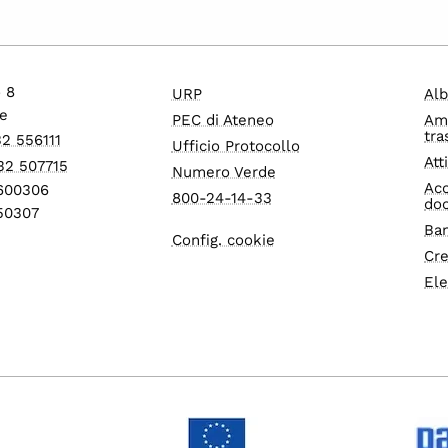
o 8
URP
Alb
e
PEC di Ateneo
Am
tra
32 556111
Ufficio Protocollo
Att
32 507715
Numero Verde
Acc
1600306
800-24-14-33
do
550307
Ban
Config. cookie
Cre
Ele