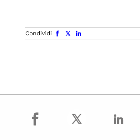
facebook
x.com
linkedin
Condividi
facebook