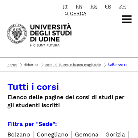
IT
EN
ES
FR
ZH
Passa al contenuto principale
CERCA
tutti i corsi
home
didattica
corsi di laurea e laurea magistrale
Tutti i corsi
Elenco delle pagine dei corsi di studi per
gli studenti iscritti
Filtra per "Sede":
|
|
|
|
Bolzano
Conegliano
Gemona
Gorizia