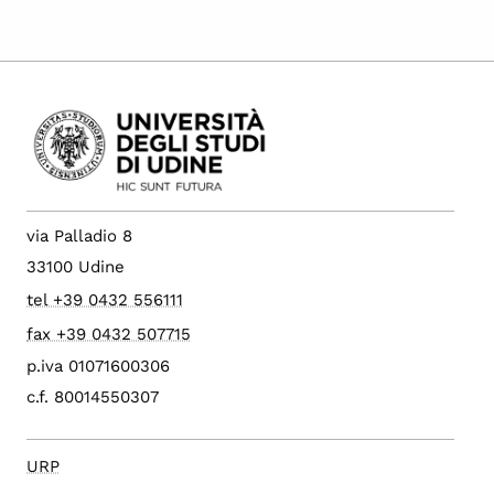
via Palladio 8
33100 Udine
tel +39 0432 556111
fax +39 0432 507715
p.iva 01071600306
c.f. 80014550307
URP