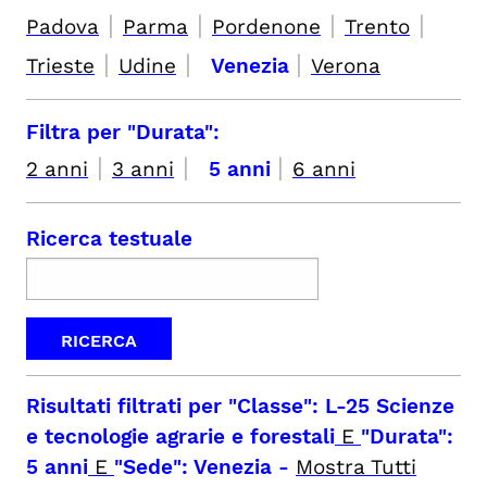
|
|
|
|
Padova
Parma
Pordenone
Trento
|
|
|
Trieste
Udine
Venezia
Verona
Filtra per "Durata":
|
|
|
2 anni
3 anni
5 anni
6 anni
Ricerca testuale
Risultati filtrati per
"Classe": L-25 Scienze
e tecnologie agrarie e forestali
E
"Durata":
5 anni
E
"Sede": Venezia
-
Mostra Tutti