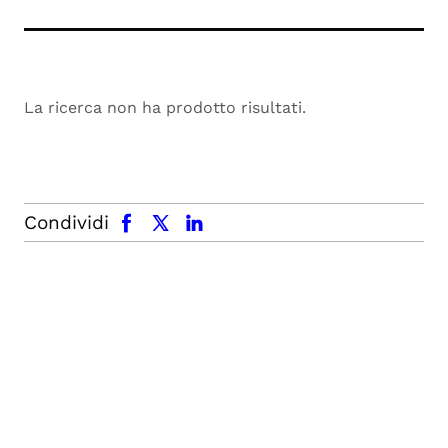
La ricerca non ha prodotto risultati.
facebook
x.com
linkedin
Condividi