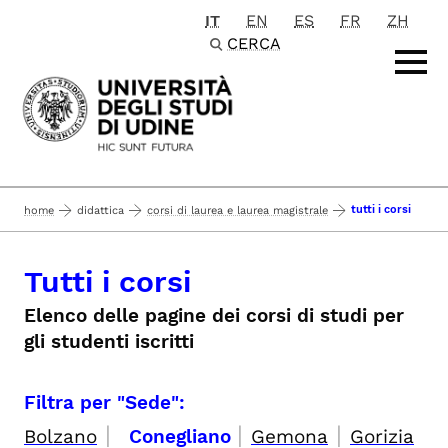
IT
EN
ES
FR
ZH
Passa al contenuto principale
CERCA
tutti i corsi
home
didattica
corsi di laurea e laurea magistrale
Tutti i corsi
Elenco delle pagine dei corsi di studi per
gli studenti iscritti
Filtra per "Sede":
|
|
|
Bolzano
Conegliano
Gemona
Gorizia