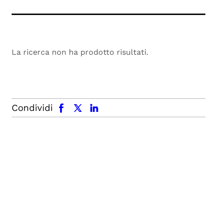
La ricerca non ha prodotto risultati.
facebook
x.com
linkedin
Condividi