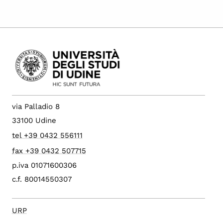
via Palladio 8
33100 Udine
tel +39 0432 556111
fax +39 0432 507715
p.iva 01071600306
c.f. 80014550307
URP