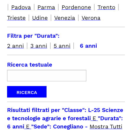
|
|
|
|
|
Padova
Parma
Pordenone
Trento
|
|
|
Trieste
Udine
Venezia
Verona
Filtra per "Durata":
|
|
|
2 anni
3 anni
5 anni
6 anni
Ricerca testuale
Risultati filtrati per
"Classe": L-25 Scienze
e tecnologie agrarie e forestali
E
"Durata":
6 anni
E
"Sede": Conegliano
-
Mostra Tutti