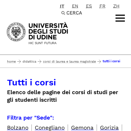
IT
EN
ES
FR
ZH
Passa al contenuto principale
CERCA
tutti i corsi
home
didattica
corsi di laurea e laurea magistrale
Tutti i corsi
Elenco delle pagine dei corsi di studi per
gli studenti iscritti
Filtra per "Sede":
|
|
|
|
Bolzano
Conegliano
Gemona
Gorizia