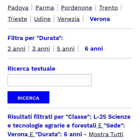
|
|
|
|
Padova
Parma
Pordenone
Trento
|
|
|
Trieste
Udine
Venezia
Verona
Filtra per "Durata":
|
|
|
2 anni
3 anni
5 anni
6 anni
Ricerca testuale
Risultati filtrati per
"Classe": L-25 Scienze
e tecnologie agrarie e forestali
E
"Sede":
Verona
E
"Durata": 6 anni
-
Mostra Tutti