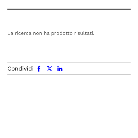
La ricerca non ha prodotto risultati.
facebook
x.com
linkedin
Condividi