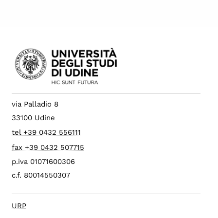
via Palladio 8
33100 Udine
tel +39 0432 556111
fax +39 0432 507715
p.iva 01071600306
c.f. 80014550307
URP