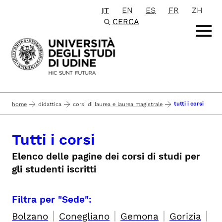
IT
EN
ES
FR
ZH
Passa al contenuto principale
CERCA
tutti i corsi
home
didattica
corsi di laurea e laurea magistrale
Tutti i corsi
Elenco delle pagine dei corsi di studi per
gli studenti iscritti
Filtra per "Sede":
|
|
|
|
Bolzano
Conegliano
Gemona
Gorizia