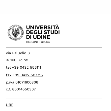
via Palladio 8
33100 Udine
tel +39 0432 556111
fax +39 0432 507715
p.iva 01071600306
c.f. 80014550307
URP