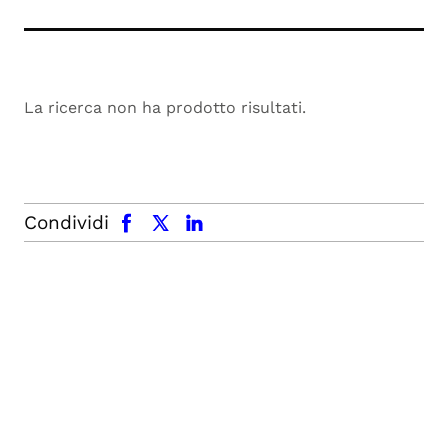
La ricerca non ha prodotto risultati.
facebook
x.com
linkedin
Condividi