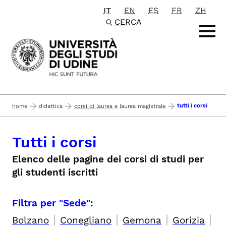
IT
EN
ES
FR
ZH
Passa al contenuto principale
CERCA
tutti i corsi
home
didattica
corsi di laurea e laurea magistrale
Tutti i corsi
Elenco delle pagine dei corsi di studi per
gli studenti iscritti
Filtra per "Sede":
|
|
|
|
Bolzano
Conegliano
Gemona
Gorizia