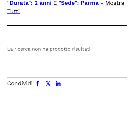
"Durata": 2 anni
E
"Sede": Parma
-
Mostra
Tutti
La ricerca non ha prodotto risultati.
facebook
x.com
linkedin
Condividi