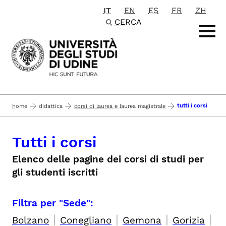
IT
EN
ES
FR
ZH
Passa al contenuto principale
CERCA
tutti i corsi
home
didattica
corsi di laurea e laurea magistrale
Tutti i corsi
Elenco delle pagine dei corsi di studi per
gli studenti iscritti
Filtra per "Sede":
|
|
|
|
Bolzano
Conegliano
Gemona
Gorizia