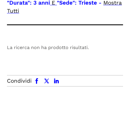
"Durata": 3 anni
E
"Sede": Trieste
-
Mostra
Tutti
La ricerca non ha prodotto risultati.
facebook
x.com
linkedin
Condividi