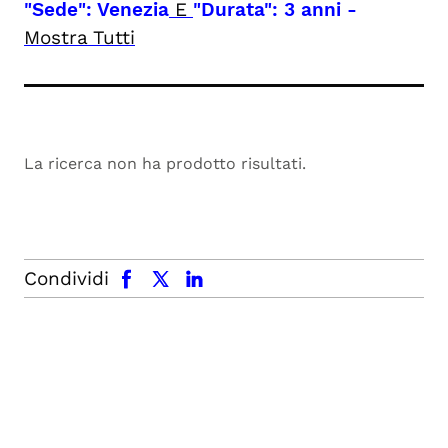
"Sede": Venezia
E
"Durata": 3 anni
-
Mostra Tutti
La ricerca non ha prodotto risultati.
facebook
x.com
linkedin
Condividi