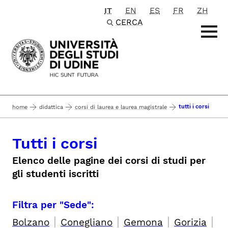
IT
EN
ES
FR
ZH
Passa al contenuto principale
CERCA
tutti i corsi
home
didattica
corsi di laurea e laurea magistrale
Tutti i corsi
Elenco delle pagine dei corsi di studi per
gli studenti iscritti
Filtra per "Sede":
|
|
|
|
Bolzano
Conegliano
Gemona
Gorizia