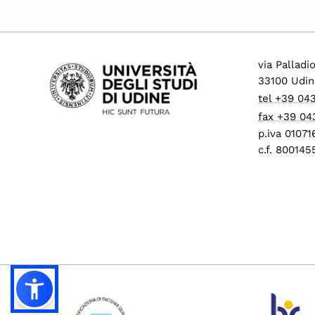
via Palladi
33100 Udin
tel +39 04
fax +39 04
p.iva 0107
c.f. 80014