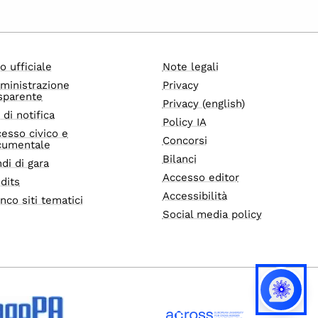
o ufficiale
Note legali
ministrazione
Privacy
sparente
Privacy (english)
i di notifica
Policy IA
esso civico e
Concorsi
cumentale
Bilanci
di di gara
Accesso editor
dits
Accessibilità
nco siti tematici
Social media policy