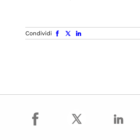
facebook
x.com
linkedin
Condividi
facebook