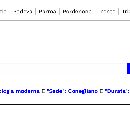
|
|
|
|
|
zia
Padova
Parma
Pordenone
Trento
Tri
lologia moderna
E
"Sede": Conegliano
E
"Durata":