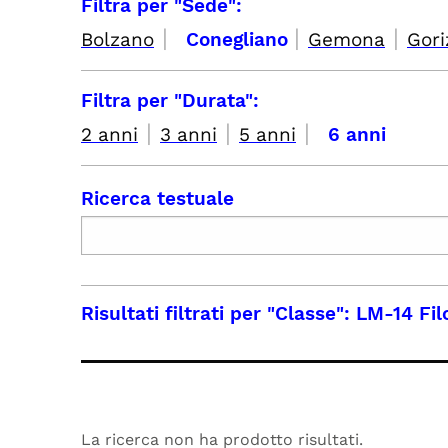
Filtra per "Sede":
|
|
|
Bolzano
Conegliano
Gemona
Gori
Filtra per "Durata":
|
|
|
2 anni
3 anni
5 anni
6 anni
Ricerca testuale
Risultati filtrati per
"Classe": LM-14 Fi
La ricerca non ha prodotto risultati.