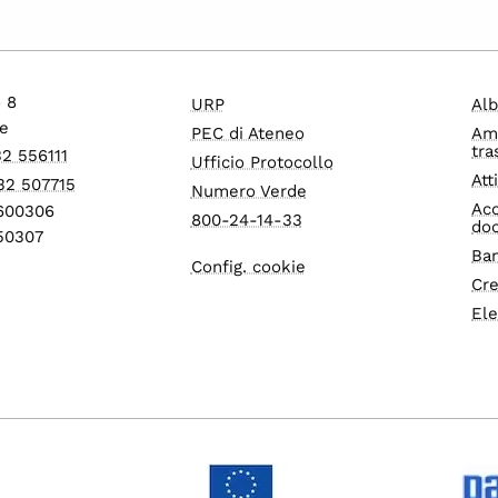
o 8
URP
Alb
e
PEC di Ateneo
Am
tra
32 556111
Ufficio Protocollo
Att
32 507715
Numero Verde
Acc
1600306
800-24-14-33
do
550307
Ban
Config. cookie
Cre
Ele