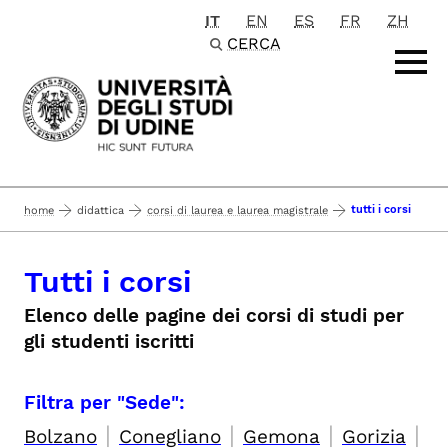
IT
EN
ES
FR
ZH
Passa al contenuto principale
CERCA
tutti i corsi
home
didattica
corsi di laurea e laurea magistrale
Tutti i corsi
Elenco delle pagine dei corsi di studi per
gli studenti iscritti
Filtra per "Sede":
|
|
|
|
Bolzano
Conegliano
Gemona
Gorizia