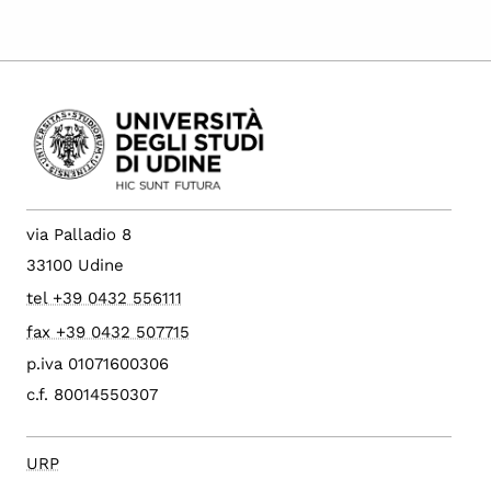
via Palladio 8
33100 Udine
tel +39 0432 556111
fax +39 0432 507715
p.iva 01071600306
c.f. 80014550307
URP