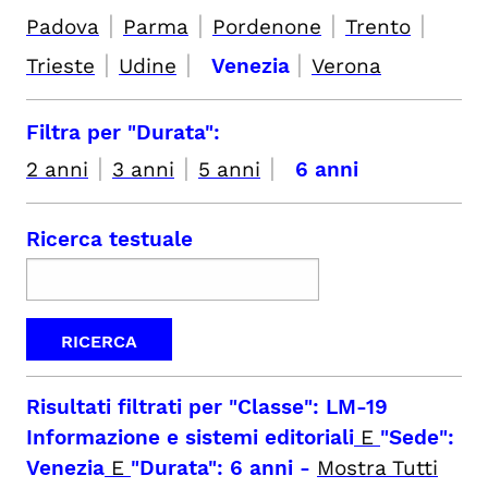
|
|
|
|
Padova
Parma
Pordenone
Trento
|
|
|
Trieste
Udine
Venezia
Verona
Filtra per "Durata":
|
|
|
2 anni
3 anni
5 anni
6 anni
Ricerca testuale
Risultati filtrati per
"Classe": LM-19
Informazione e sistemi editoriali
E
"Sede":
Venezia
E
"Durata": 6 anni
-
Mostra Tutti