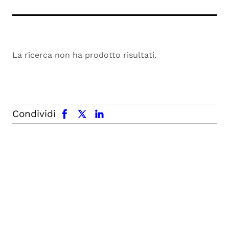
La ricerca non ha prodotto risultati.
facebook
x.com
linkedin
Condividi