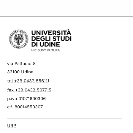
via Palladio 8
33100 Udine
tel +39 0432 556111
fax +39 0432 507715
p.iva 01071600306
c.f. 80014550307
URP