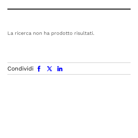
La ricerca non ha prodotto risultati.
facebook
x.com
linkedin
Condividi