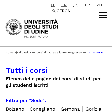
IT
EN
ES
FR
ZH
Passa al contenuto principale
CERCA
tutti i corsi
home
didattica
corsi di laurea e laurea magistrale
Tutti i corsi
Elenco delle pagine dei corsi di studi per
gli studenti iscritti
Filtra per "Sede":
|
|
|
|
Bolzano
Conegliano
Gemona
Gorizia