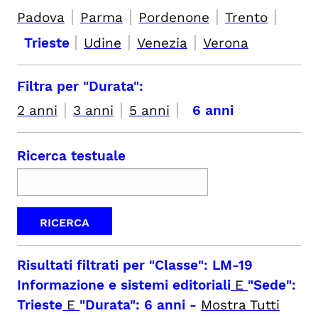
|
|
|
|
Padova
Parma
Pordenone
Trento
|
|
|
Trieste
Udine
Venezia
Verona
Filtra per "Durata":
|
|
|
2 anni
3 anni
5 anni
6 anni
Ricerca testuale
Risultati filtrati per
"Classe": LM-19
Informazione e sistemi editoriali
E
"Sede":
Trieste
E
"Durata": 6 anni
-
Mostra Tutti