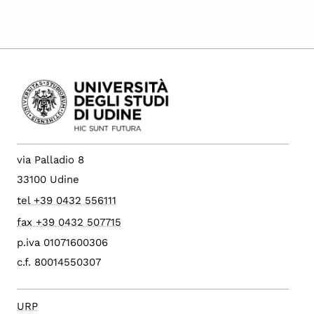
via Palladio 8
33100 Udine
tel +39 0432 556111
fax +39 0432 507715
p.iva 01071600306
c.f. 80014550307
URP