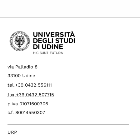
via Palladio 8
33100 Udine
tel +39 0432 556111
fax +39 0432 507715
p.iva 01071600306
c.f. 80014550307
URP