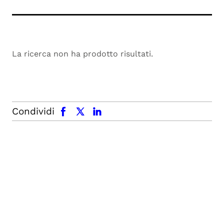
La ricerca non ha prodotto risultati.
facebook
x.com
linkedin
Condividi