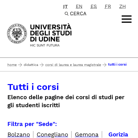
IT
EN
ES
FR
ZH
Passa al contenuto principale
CERCA
tutti i corsi
home
didattica
corsi di laurea e laurea magistrale
Tutti i corsi
Elenco delle pagine dei corsi di studi per
gli studenti iscritti
Filtra per "Sede":
|
|
|
Bolzano
Conegliano
Gemona
Gorizia