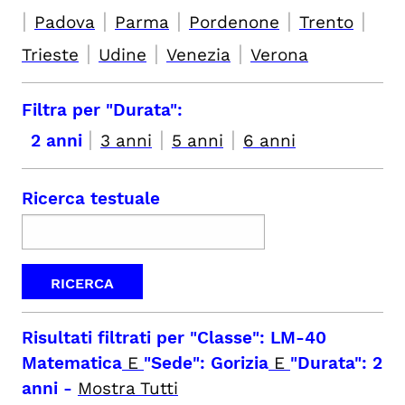
|
|
|
|
|
Padova
Parma
Pordenone
Trento
|
|
|
Trieste
Udine
Venezia
Verona
Filtra per "Durata":
|
|
|
2 anni
3 anni
5 anni
6 anni
Ricerca testuale
Risultati filtrati per
"Classe": LM-40
Matematica
E
"Sede": Gorizia
E
"Durata": 2
anni
-
Mostra Tutti