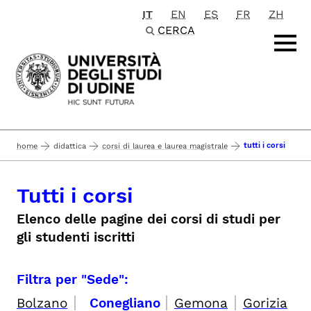
IT
EN
ES
FR
ZH
Passa al contenuto principale
CERCA
tutti i corsi
home
didattica
corsi di laurea e laurea magistrale
Tutti i corsi
Elenco delle pagine dei corsi di studi per
gli studenti iscritti
Filtra per "Sede":
|
|
|
Bolzano
Conegliano
Gemona
Gorizia