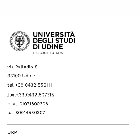
via Palladio 8
33100 Udine
tel +39 0432 556111
fax +39 0432 507715
p.iva 01071600306
c.f. 80014550307
URP