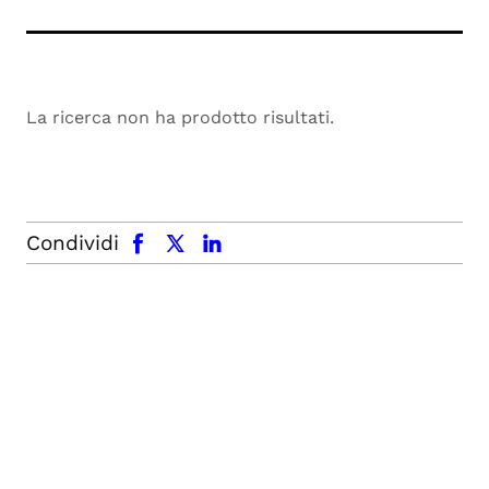
La ricerca non ha prodotto risultati.
facebook
x.com
linkedin
Condividi