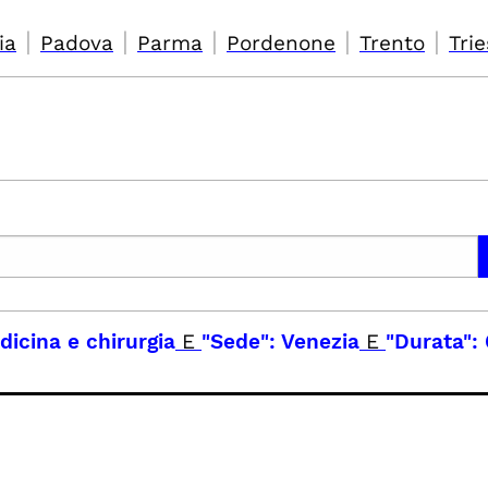
|
|
|
|
|
ia
Padova
Parma
Pordenone
Trento
Trie
icina e chirurgia
E
"Sede": Venezia
E
"Durata": 