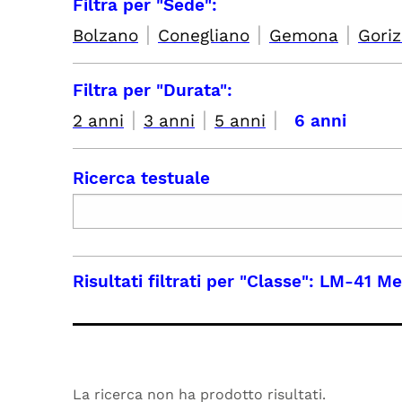
Filtra per "Sede":
|
|
|
Bolzano
Conegliano
Gemona
Goriz
Filtra per "Durata":
|
|
|
2 anni
3 anni
5 anni
6 anni
Ricerca testuale
Risultati filtrati per
"Classe": LM-41 Med
La ricerca non ha prodotto risultati.