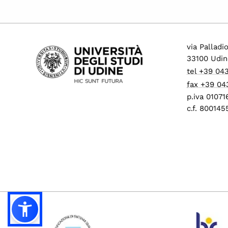
via Palladi
33100 Udin
tel +39 04
fax +39 04
p.iva 0107
c.f. 80014