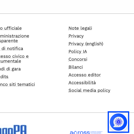
o ufficiale
Note legali
ministrazione
Privacy
sparente
Privacy (english)
i di notifica
Policy IA
esso civico e
Concorsi
cumentale
Bilanci
di di gara
Accesso editor
dits
Accessibilità
nco siti tematici
Social media policy