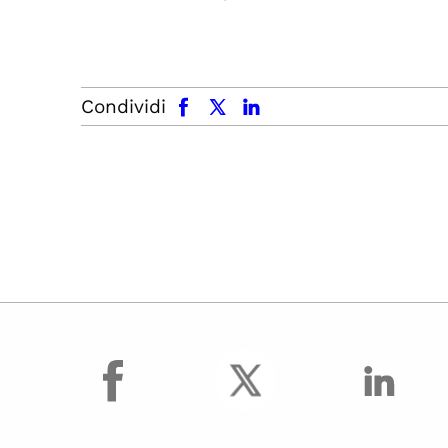
facebook
x.com
linkedin
Condividi
facebook