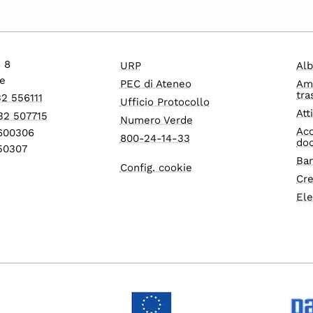
o 8
URP
Alb
e
PEC di Ateneo
Am
tra
32 556111
Ufficio Protocollo
Att
32 507715
Numero Verde
Acc
1600306
800-24-14-33
do
550307
Ban
Config. cookie
Cre
Ele