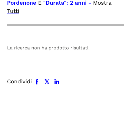
Pordenone
E
"Durata": 2 anni
-
Mostra
Tutti
La ricerca non ha prodotto risultati.
facebook
x.com
linkedin
Condividi