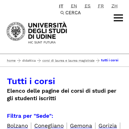
IT
EN
ES
FR
ZH
Passa al contenuto principale
CERCA
tutti i corsi
home
didattica
corsi di laurea e laurea magistrale
Tutti i corsi
Elenco delle pagine dei corsi di studi per
gli studenti iscritti
Filtra per "Sede":
|
|
|
|
Bolzano
Conegliano
Gemona
Gorizia