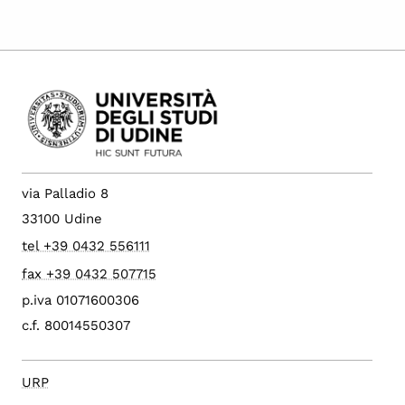
via Palladio 8
33100 Udine
tel +39 0432 556111
fax +39 0432 507715
p.iva 01071600306
c.f. 80014550307
URP