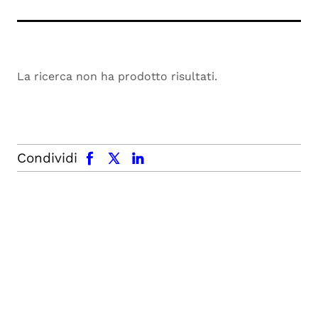
La ricerca non ha prodotto risultati.
facebook
x.com
linkedin
Condividi