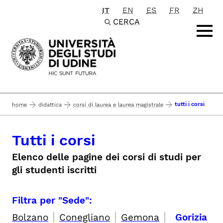
IT
EN
ES
FR
ZH
Passa al contenuto principale
CERCA
tutti i corsi
home
didattica
corsi di laurea e laurea magistrale
Tutti i corsi
Elenco delle pagine dei corsi di studi per
gli studenti iscritti
Filtra per "Sede":
|
|
|
Bolzano
Conegliano
Gemona
Gorizia