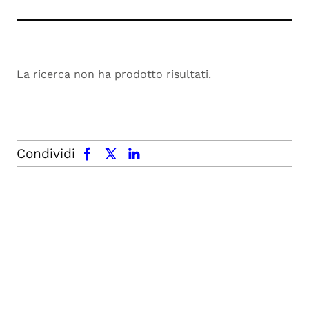
La ricerca non ha prodotto risultati.
facebook
x.com
linkedin
Condividi