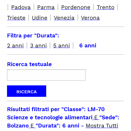
|
|
|
|
|
Padova
Parma
Pordenone
Trento
|
|
|
Trieste
Udine
Venezia
Verona
Filtra per "Durata":
|
|
|
2 anni
3 anni
5 anni
6 anni
Ricerca testuale
Risultati filtrati per
"Classe": LM-70
Scienze e tecnologie alimentari
E
"Sede":
Bolzano
E
"Durata": 6 anni
-
Mostra Tutti