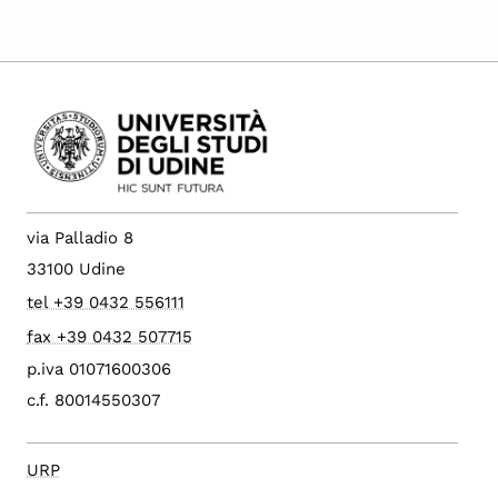
via Palladio 8
33100 Udine
tel +39 0432 556111
fax +39 0432 507715
p.iva 01071600306
c.f. 80014550307
URP