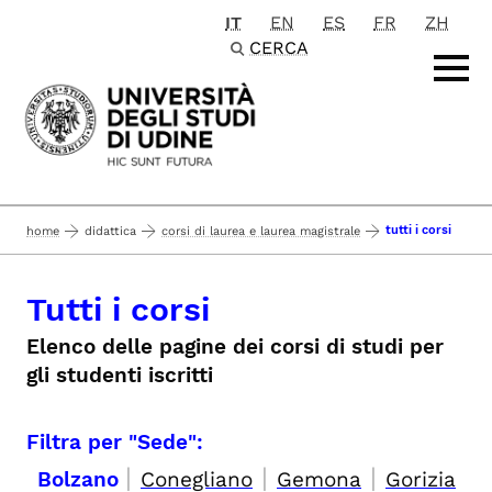
IT
EN
ES
FR
ZH
Passa al contenuto principale
CERCA
tutti i corsi
home
didattica
corsi di laurea e laurea magistrale
Tutti i corsi
Elenco delle pagine dei corsi di studi per
gli studenti iscritti
Filtra per "Sede":
|
|
|
Bolzano
Conegliano
Gemona
Gorizia