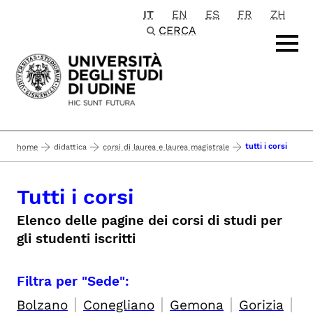
IT
EN
ES
FR
ZH
Passa al contenuto principale
CERCA
tutti i corsi
home
didattica
corsi di laurea e laurea magistrale
Tutti i corsi
Elenco delle pagine dei corsi di studi per
gli studenti iscritti
Filtra per "Sede":
|
|
|
|
Bolzano
Conegliano
Gemona
Gorizia