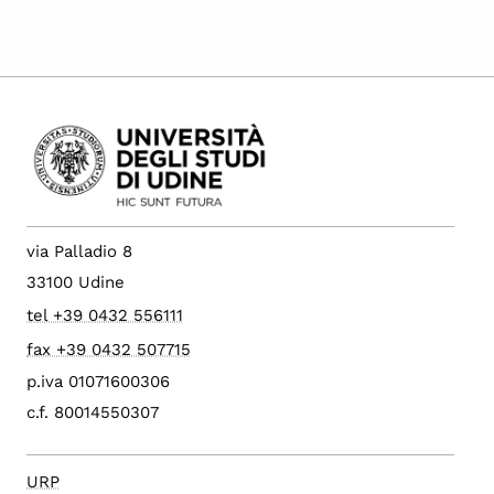
via Palladio 8
33100 Udine
tel +39 0432 556111
fax +39 0432 507715
p.iva 01071600306
c.f. 80014550307
URP