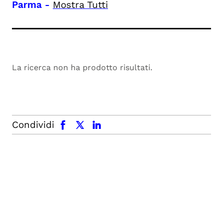
Parma
-
Mostra Tutti
La ricerca non ha prodotto risultati.
facebook
x.com
linkedin
Condividi