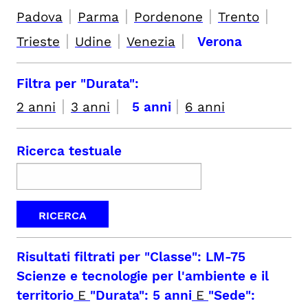
|
|
|
|
Padova
Parma
Pordenone
Trento
|
|
|
Trieste
Udine
Venezia
Verona
Filtra per "Durata":
|
|
|
2 anni
3 anni
5 anni
6 anni
Ricerca testuale
Risultati filtrati per
"Classe": LM-75
Scienze e tecnologie per l'ambiente e il
territorio
E
"Durata": 5 anni
E
"Sede":