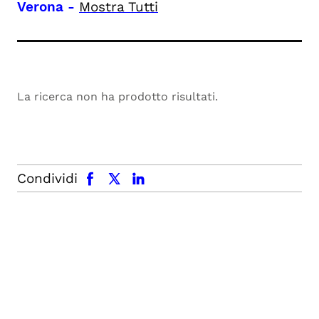
Verona
-
Mostra Tutti
La ricerca non ha prodotto risultati.
facebook
x.com
linkedin
Condividi