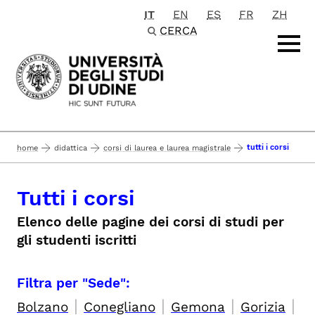
IT
EN
ES
FR
ZH
Passa al contenuto principale
CERCA
tutti i corsi
home
didattica
corsi di laurea e laurea magistrale
Tutti i corsi
Elenco delle pagine dei corsi di studi per
gli studenti iscritti
Filtra per "Sede":
|
|
|
|
Bolzano
Conegliano
Gemona
Gorizia