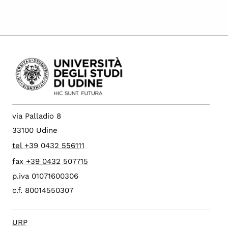
via Palladio 8
33100 Udine
tel +39 0432 556111
fax +39 0432 507715
p.iva 01071600306
c.f. 80014550307
URP