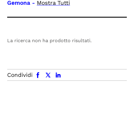
Gemona
-
Mostra Tutti
La ricerca non ha prodotto risultati.
facebook
x.com
linkedin
Condividi