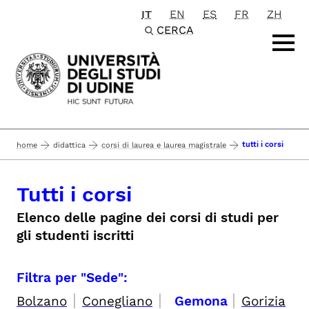
IT
EN
ES
FR
ZH
Passa al contenuto principale
CERCA
tutti i corsi
home
didattica
corsi di laurea e laurea magistrale
Tutti i corsi
Elenco delle pagine dei corsi di studi per
gli studenti iscritti
Filtra per "Sede":
|
|
|
Bolzano
Conegliano
Gemona
Gorizia