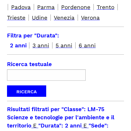
|
|
|
|
|
Padova
Parma
Pordenone
Trento
|
|
|
Trieste
Udine
Venezia
Verona
Filtra per "Durata":
|
|
|
2 anni
3 anni
5 anni
6 anni
Ricerca testuale
Risultati filtrati per
"Classe": LM-75
Scienze e tecnologie per l'ambiente e il
territorio
E
"Durata": 2 anni
E
"Sede":