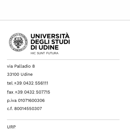
via Palladio 8
33100 Udine
tel +39 0432 556111
fax +39 0432 507715
p.iva 01071600306
c.f. 80014550307
URP