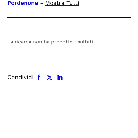
Pordenone
-
Mostra Tutti
La ricerca non ha prodotto risultati.
facebook
x.com
linkedin
Condividi