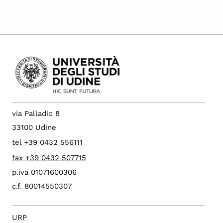
via Palladio 8
33100 Udine
tel +39 0432 556111
fax +39 0432 507715
p.iva 01071600306
c.f. 80014550307
URP