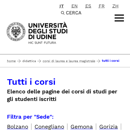
IT
EN
ES
FR
ZH
Passa al contenuto principale
CERCA
tutti i corsi
home
didattica
corsi di laurea e laurea magistrale
Tutti i corsi
Elenco delle pagine dei corsi di studi per
gli studenti iscritti
Filtra per "Sede":
|
|
|
|
Bolzano
Conegliano
Gemona
Gorizia