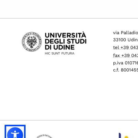
via Palladi
33100 Udin
tel +39 04
fax +39 04
p.iva 0107
c.f. 80014