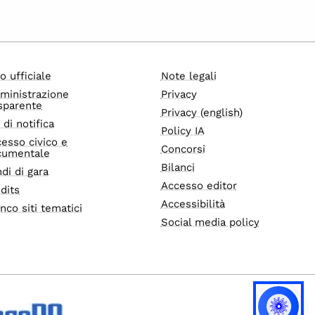
o ufficiale
Note legali
ministrazione
Privacy
sparente
Privacy (english)
i di notifica
Policy IA
esso civico e
Concorsi
cumentale
Bilanci
di di gara
Accesso editor
dits
Accessibilità
nco siti tematici
Social media policy