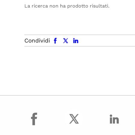
La ricerca non ha prodotto risultati.
facebook
x.com
linkedin
Condividi
facebook