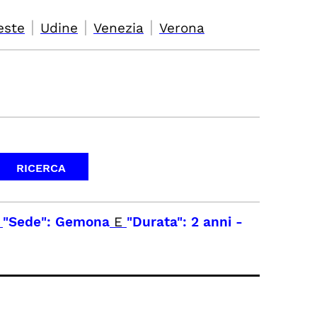
|
|
|
este
Udine
Venezia
Verona
E
"Sede": Gemona
E
"Durata": 2 anni
-