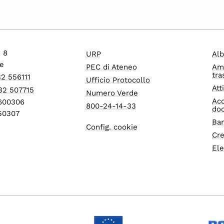
o 8
URP
Alb
e
PEC di Ateneo
Am
tra
32 556111
Ufficio Protocollo
Att
32 507715
Numero Verde
Acc
1600306
800-24-14-33
do
550307
Ban
Config. cookie
Cre
Ele