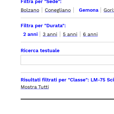
Filtra per "Sede":
|
|
|
Bolzano
Conegliano
Gemona
Gori
Filtra per "Durata":
|
|
|
2 anni
3 anni
5 anni
6 anni
Ricerca testuale
Risultati filtrati per
"Classe": LM-75 Sci
Mostra Tutti