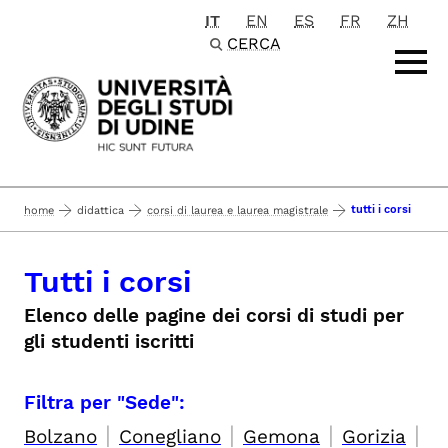
IT
EN
ES
FR
ZH
Passa al contenuto principale
CERCA
tutti i corsi
home
didattica
corsi di laurea e laurea magistrale
Tutti i corsi
Elenco delle pagine dei corsi di studi per
gli studenti iscritti
Filtra per "Sede":
|
|
|
|
Bolzano
Conegliano
Gemona
Gorizia