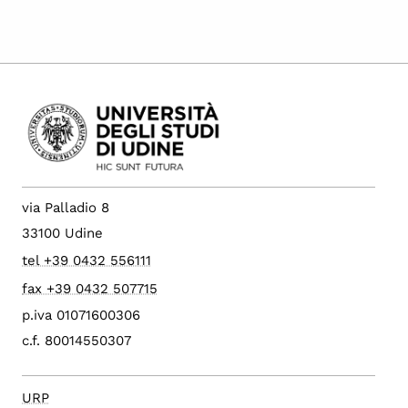
via Palladio 8
33100 Udine
tel +39 0432 556111
fax +39 0432 507715
p.iva 01071600306
c.f. 80014550307
URP