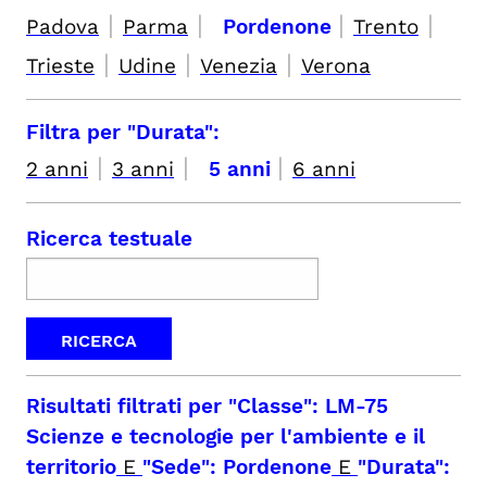
|
|
|
|
Padova
Parma
Pordenone
Trento
|
|
|
Trieste
Udine
Venezia
Verona
Filtra per "Durata":
|
|
|
2 anni
3 anni
5 anni
6 anni
Ricerca testuale
Risultati filtrati per
"Classe": LM-75
Scienze e tecnologie per l'ambiente e il
territorio
E
"Sede": Pordenone
E
"Durata":