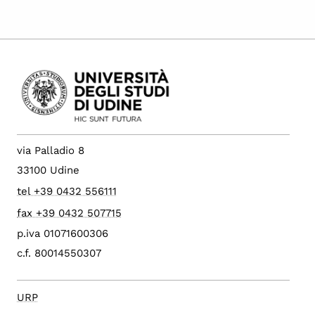
via Palladio 8
33100 Udine
tel +39 0432 556111
fax +39 0432 507715
p.iva 01071600306
c.f. 80014550307
URP