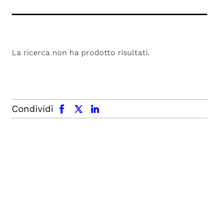
La ricerca non ha prodotto risultati.
facebook
x.com
linkedin
Condividi