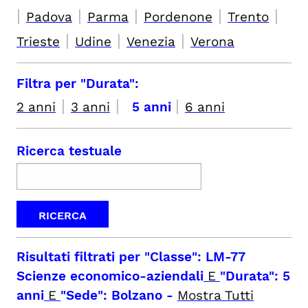
|
|
|
|
|
Padova
Parma
Pordenone
Trento
|
|
|
Trieste
Udine
Venezia
Verona
Filtra per "Durata":
|
|
|
2 anni
3 anni
5 anni
6 anni
Ricerca testuale
Risultati filtrati per
"Classe": LM-77
Scienze economico-aziendali
E
"Durata": 5
anni
E
"Sede": Bolzano
-
Mostra Tutti