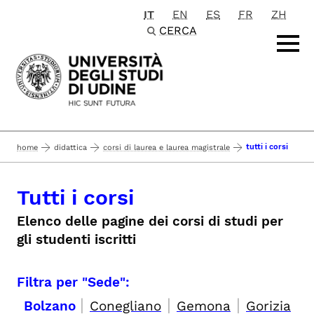
IT
EN
ES
FR
ZH
Passa al contenuto principale
CERCA
tutti i corsi
home
didattica
corsi di laurea e laurea magistrale
Tutti i corsi
Elenco delle pagine dei corsi di studi per
gli studenti iscritti
Filtra per "Sede":
|
|
|
Bolzano
Conegliano
Gemona
Gorizia