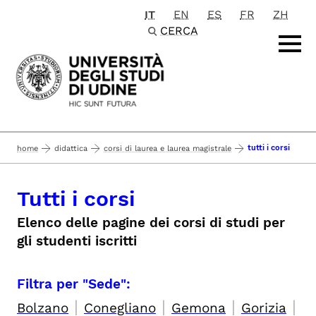
IT
EN
ES
FR
ZH
Passa al contenuto principale
CERCA
tutti i corsi
home
didattica
corsi di laurea e laurea magistrale
Tutti i corsi
Elenco delle pagine dei corsi di studi per
gli studenti iscritti
Filtra per "Sede":
|
|
|
|
Bolzano
Conegliano
Gemona
Gorizia