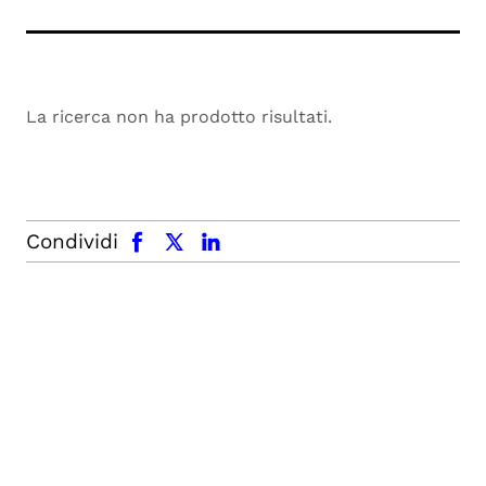
La ricerca non ha prodotto risultati.
facebook
x.com
linkedin
Condividi