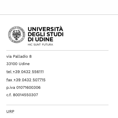
via Palladio 8
33100 Udine
tel +39 0432 556111
fax +39 0432 507715
p.iva 01071600306
c.f. 80014550307
URP